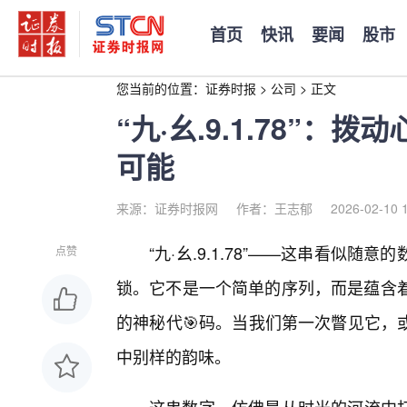
首页
快讯
要闻
股市
您当前的位置：
证券时报
>
公司
>
正文
“九·幺.9.1.78”
可能
来源：证券时报网
作者：王志郁
2026-02-10 
“九·幺.9.1.78”——这串看似
点赞
锁。它不是一个简单的序列，而是蕴含着
的神秘代🎯码。当我们第一次瞥见它，
中别样的韵味。